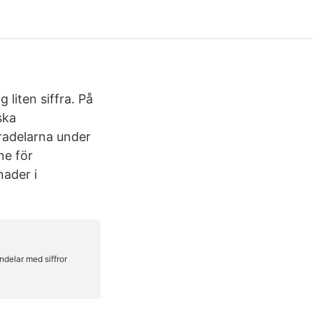
g liten siffra. På
ska
radelarna under
ne för
nader i