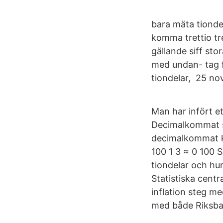
bara mäta tionde
komma trettio tr
gällande siff st
med undan- tag fö
tiondelar, 25 nov
Man har infört e
Decimalkommat sk
decimalkommat kal
100 1 3 ≈ 0 100 S
tiondelar och hun
Statistiska cent
inflation steg med
med både Riksba