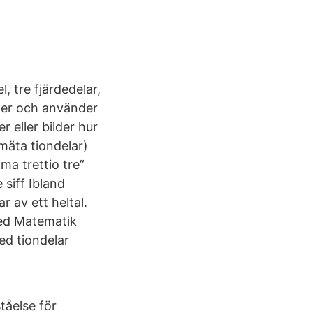
, tre fjärdedelar,
aler och använder
r eller bilder hur
mäta tiondelar)
ma trettio tre”
siff Ibland
 av ett heltal.
 Med Matematik
med tiondelar
tåelse för