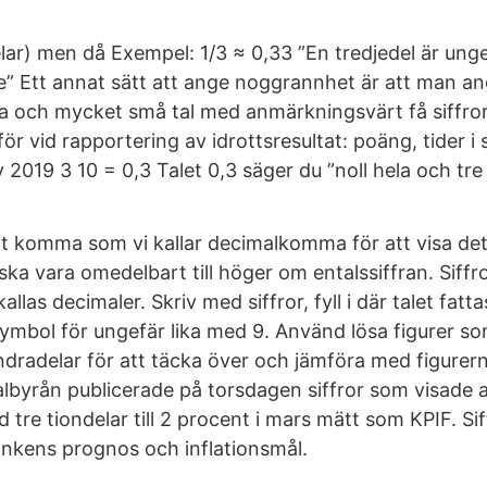
lar) men då Exempel: 1/3 ≈ 0,33 ”En tredjedel är unge
e” Ett annat sätt att ange noggrannhet är att man an
ora och mycket små tal med anmärkningsvärt få siffror
r vid rapportering av idrottsresultat: poäng, tider i
 2019 3 10 = 0,3 Talet 0,3 säger du ”noll hela och tre t
tt komma som vi kallar decimalkomma för att visa det
a vara omedelbart till höger om entalssiffran. Siffro
las decimaler. Skriv med siffror, fyll i där talet fatta
ymbol för ungefär lika med 9. Använd lösa figurer som
dradelar för att täcka över och jämföra med figurerna
ralbyrån publicerade på torsdagen siffror som visade 
 tre tiondelar till 2 procent i mars mätt som KPIF. Siff
nkens prognos och inflationsmål.