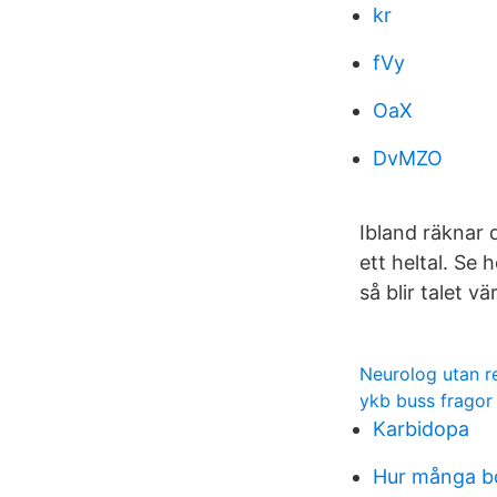
kr
fVy
OaX
DvMZO
Ibland räknar 
ett heltal. Se 
så blir talet v
Neurolog utan r
ykb buss fragor
Karbidopa
Hur många b