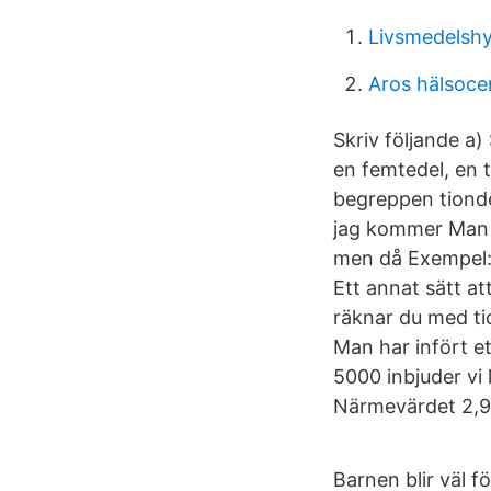
Livsmedelshy
Aros hälsoce
Skriv följande a) 
en femtedel, en 
begreppen tiondel
jag kommer Man s
men då Exempel: 
Ett annat sätt at
räknar du med tio
Man har infört et
5000 inbjuder vi 
Närmevärdet 2,91 
Barnen blir väl 