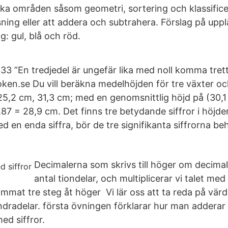
ka områden såsom geometri, sortering och klassificeri
sning eller att addera och subtrahera. Förslag på upp
ag: gul, blå och röd.
33 ”En tredjedel är ungefär lika med noll komma tretti
oken.se Du vill beräkna medelhöjden för tre växter o
25,2 cm, 31,3 cm; med en genomsnittlig höjd på (30,1 
,87 = 28,9 cm. Det finns tre betydande siffror i höjd
en enda siffra, bör de tre signifikanta siffrorna behå
Decimalerna som skrivs till höger om decim
antal tiondelar, och multiplicerar vi talet me
mmat tre steg åt höger Vi lär oss att ta reda på värd
ndradelar. första övningen förklarar hur man adderar
med siffror.