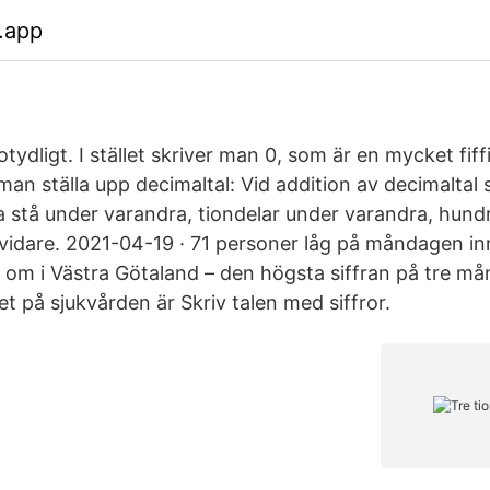
.app
 otydligt. I stället skriver man 0, som är en mycket fiffi
an ställa upp decimaltal: Vid addition av decimaltal 
stå under varandra, tiondelar under varandra, hund
vidare. 2021-04-19 · 71 personer låg på måndagen in
t om i Västra Götaland – den högsta siffran på tre må
t på sjukvården är Skriv talen med siffror.