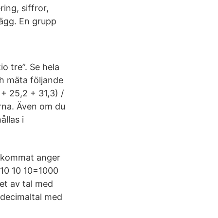
ng, siffror,
lägg. En grupp
o tre”. Se hela
ch mäta följande
+ 25,2 + 31,3) /
erna. Även om du
llas i
alkommat anger
d 10 10 10=1000
et av tal med
 decimaltal med