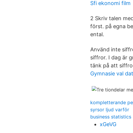
Sfi ekonomi film
2 Skriv talen me
först. på egna be
ental.
Använd inte siffr
siffror. I dag är
tänk på att siffr
Gymnasie val da
kompletterande pe
syrsor ljud varför
business statistics
xGeVG