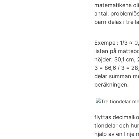
matematikens oli
antal, problemlö
barn delas i tre l
Exempel: 1/3 ≈ 0,
listan på matteb
höjder: 30,1 cm, 
3 = 86,6 / 3 = 28
delar summan med 
beräkningen.
flyttas decimalko
tiondelar och hu
hjälp av en linje 