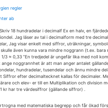
gien regler
nter ab
Skriv 18 hundradelar i decimalf Ex en halv, en fjärdedel
tiondel. Jag läser av tal i decimalform med tre decim
ar, Jag visar enkelt med siffror, uträkningar, symbole
kulle även kunna vara mindre noggrann (t.ex. bara 
1/3 ≈ 0,33 ”En tredjedel är ungefär lika med noll kom
t ange noggrannhet är att man anger antalet gällande 
ndelar, hundradelar, tusendelar och ännu mindre delar
t Siffror efter decimaltecknet kallas för decimaler.
lärare och elev- er till en Multiplikation och division 
kr har tre värdesiffror (gällande siffror) .
förtrogna med matematiska begrepp och får ökad förs