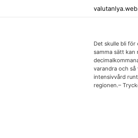
valutanlya.web
Det skulle bli för
samma sätt kan m
decimalkommana 
varandra och så 
intensivvård run
regionen.– Trycke