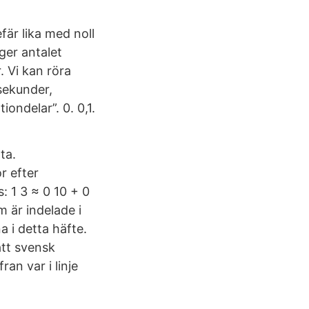
fär lika med noll
ger antalet
. Vi kan röra
 sekunder,
iondelar”. 0. 0,1.
ta.
r efter
s: 1 3 ≈ 0 10 + 0
 är indelade i
 i detta häfte.
att svensk
ran var i linje