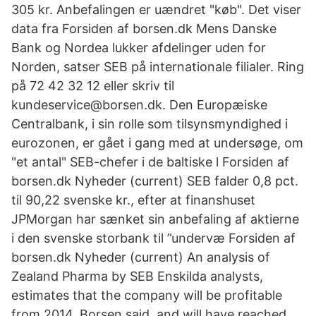
305 kr. Anbefalingen er uændret "køb". Det viser
data fra Forsiden af borsen.dk Mens Danske
Bank og Nordea lukker afdelinger uden for
Norden, satser SEB på internationale filialer. Ring
på 72 42 32 12 eller skriv til
kundeservice@borsen.dk. Den Europæiske
Centralbank, i sin rolle som tilsynsmyndighed i
eurozonen, er gået i gang med at undersøge, om
"et antal" SEB-chefer i de baltiske l Forsiden af
borsen.dk Nyheder (current) SEB falder 0,8 pct.
til 90,22 svenske kr., efter at finanshuset
JPMorgan har sænket sin anbefaling af aktierne
i den svenske storbank til ”undervæ Forsiden af
borsen.dk Nyheder (current) An analysis of
Zealand Pharma by SEB Enskilda analysts,
estimates that the company will be profitable
from 2014, Borsen said, and will have reached