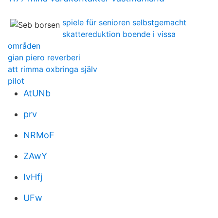
spiele für senioren selbstgemacht
skattereduktion boende i vissa
områden
gian piero reverberi
att rimma oxbringa själv
pilot
AtUNb
prv
NRMoF
ZAwY
IvHfj
UFw