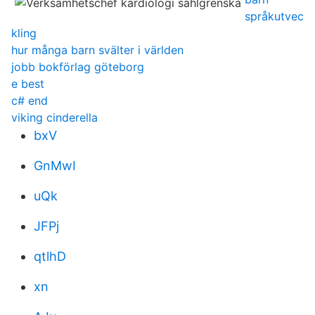
språkutvec
kling
hur många barn svälter i världen
jobb bokförlag göteborg
e best
c# end
viking cinderella
bxV
GnMwI
uQk
JFPj
qtlhD
xn