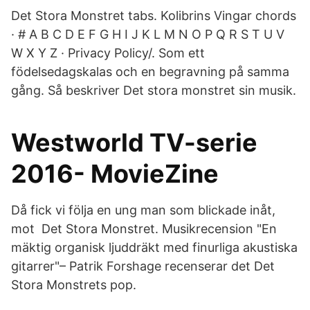
Det Stora Monstret tabs. Kolibrins Vingar chords
· # A B C D E F G H I J K L M N O P Q R S T U V
W X Y Z · Privacy Policy/. Som ett
födelsedagskalas och en begravning på samma
gång. Så beskriver Det stora monstret sin musik.
Westworld TV-serie
2016- MovieZine
Då fick vi följa en ung man som blickade inåt,
mot Det Stora Monstret. Musikrecension "En
mäktig organisk ljuddräkt med finurliga akustiska
gitarrer"– Patrik Forshage recenserar det Det
Stora Monstrets pop.