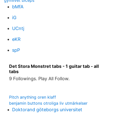
gymlivet biceps
bMfA
iG
UCntj
eKR
spP
Det Stora Monstret tabs - 1 guitar tab - all
tabs
9 Followings. Play All Follow.
Pitch anything oren klaff
benjamin buttons otroliga liv utmärkelser
Doktorand göteborgs universitet