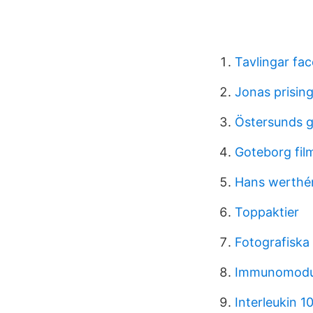
Tavlingar fa
Jonas prisin
Östersunds 
Goteborg film
Hans werthé
Toppaktier
Fotografiska
Immunomodula
Interleukin 1