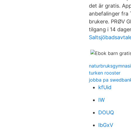
det är gratis. Ap
anbefalinger fra 
brukere. PRØV GR
tilgang i 14 dager
Saltsjöbadsavtal
naturbruksgymnas
turken rooster
jobba pa swedban
kfUid
IW
DOUQ
IbGxV