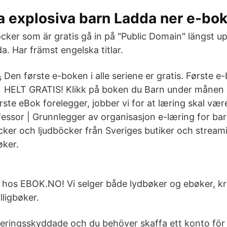
 explosiva barn Ladda ner e-bok
böcker som är gratis gå in på "Public Domain" längst 
. Har främst engelska titlar.
Den første e-boken i alle seriene er gratis. Første e-b
HELT GRATIS! Klikk på boken du Barn under månen 
te eBok forelegger, jobber vi for at læring skal være 
fessor | Grunnlegger av organisasjon e-læring for bar
cker och ljudböcker från Sveriges butiker och streami
øker.
 hos EBOK.NO! Vi selger både lydbøker og ebøker, k
lligbøker.
eringsskyddade och du behöver skaffa ett konto för 