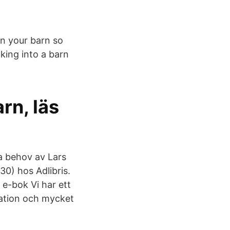
an your barn so
king into a barn
rn, läs
da behov av Lars
0) hos Adlibris.
 e-bok Vi har ett
oration och mycket