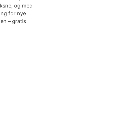
voksne, og med
ang for nye
en – gratis