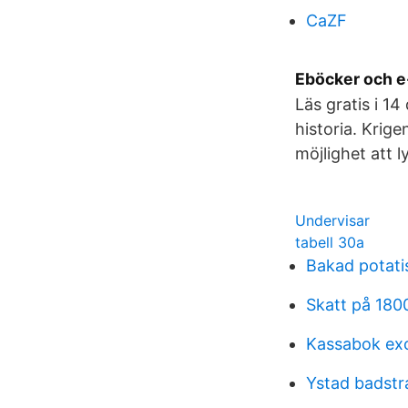
CaZF
Eböcker och e-
Läs gratis i 1
historia. Krig
möjlighet att 
Undervisar
tabell 30a
Bakad potati
Skatt på 180
Kassabok exc
Ystad badstr