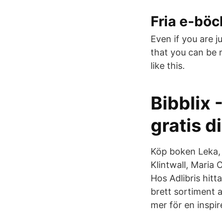
Fria e-böc
Even if you are j
that you can be 
like this.
Bibblix 
gratis d
Köp boken Leka, 
Klintwall, Maria
Hos Adlibris hit
brett sortiment a
mer för en inspi