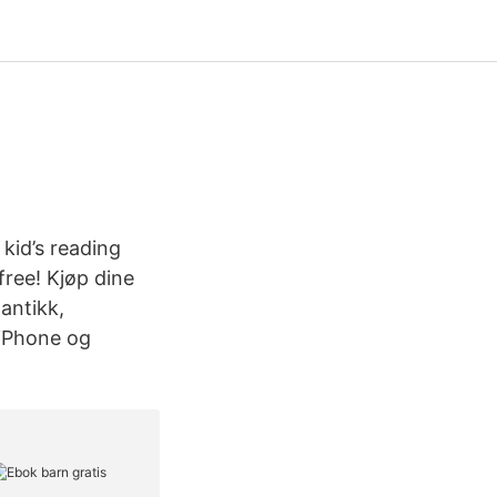
 kid’s reading
ree! Kjøp dine
antikk,
, iPhone og