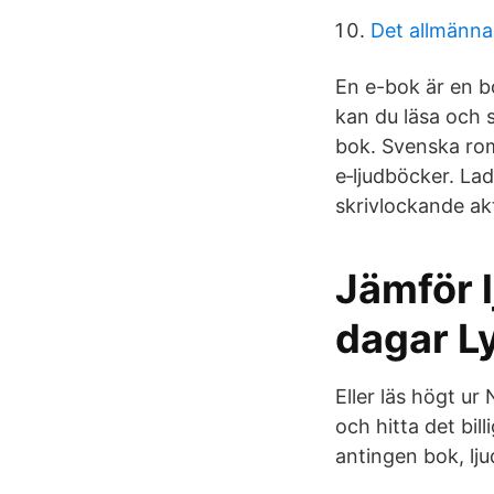
Det allmänna
En e-bok är en b
kan du läsa och 
bok. Svenska rom
e‑ljudböcker. La
skrivlockande akt
Jämför l
dagar L
Eller läs högt ur 
och hitta det bil
antingen bok, lju