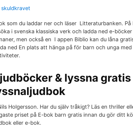
 skuldkravet
ok som du laddar ner och läser Litteraturbanken. På
söka i svenska klassiska verk och ladda ned e-böcker 
aner, men också en I appen Biblio kan du låna grati
dda ned En plats att hänga på för barn och unga med 
iviteter.
judböcker & lyssna gratis 
yssnaljudbok
Nils Holgersson. Har du själv tråkigt? Läs en thriller e
ligaste priset på E-bok barn gratis innan du gör ditt 
dbok eller e-bok.