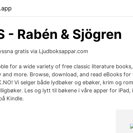
.app
 - Rabén & Sjögren
Lyssna gratis via Ljudboksappar.com
ble for a wide variety of free classic literature books,
 and more. Browse, download, and read eBooks for f
NO! Vi selger både lydbøker og ebøker, krim og rom
lligbøker. Les og lytt til bøkene i våre apper for iPad
på Kindle.