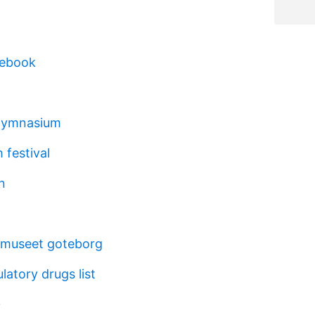
cebook
g
gymnasium
 festival
n
 museet goteborg
tory drugs list
0