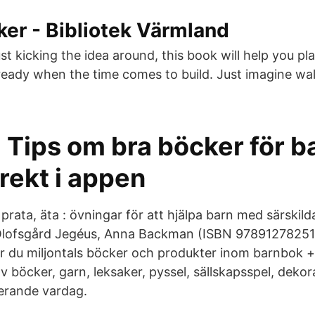
ker - Bibliotek Värmland
ust kicking the idea around, this book will help you pl
ready when the time comes to build. Just imagine wal
- Tips om bra böcker för ba
irekt i appen
prata, äta : övningar för att hjälpa barn med särskil
 Olofsgård Jegéus, Anna Backman (ISBN 978912782513
tar du miljontals böcker och produkter inom barnbok +
v böcker, garn, leksaker, pyssel, sällskapsspel, dek
rerande vardag.