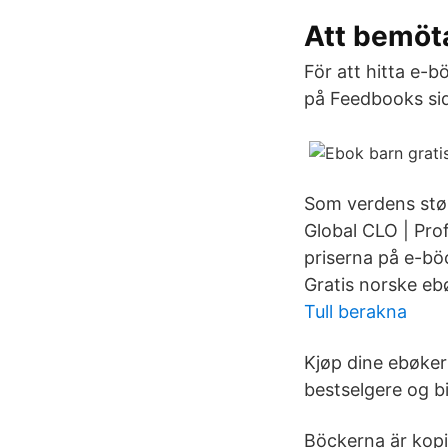
Att bemöta
För att hitta e-
på Feedbooks sida
Som verdens størs
Global CLO | Pro
priserna på e-bö
Gratis norske eb
Tull berakna
Kjøp dine ebøker
bestselgere og bi
Böckerna är kopi