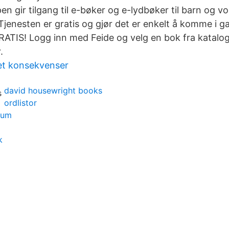
pen gir tilgang til e-bøker og e-lydbøker til barn og 
Tjenesten er gratis og gjør det er enkelt å komme i g
ATIS! Logg inn med Feide og velg en bok fra katalog
.
et konsekvenser
david housewright books
ordlistor
ium
k