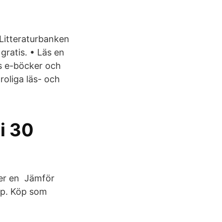
 Litteraturbanken
gratis. • Läs en
s e-böcker och
roliga läs- och
i 30
ller en Jämför
köp. Köp som